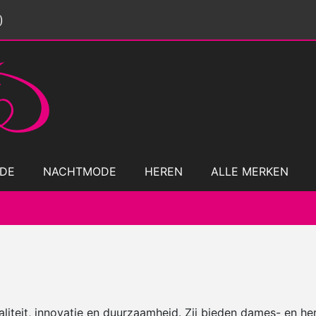
)
DE
NACHTMODE
HEREN
ALLE MERKEN
waliteit, innovatie en duurzaamheid. Zij bieden dames- en h