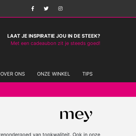
LAAT JE INSPIRATIE JOU IN DE STEEK?
Met een cadeaubon zit je steeds goed!
OVER ONS
ONZE WINKEL
TIPS
erenondergoed van topkwaliteit. Ook in onze