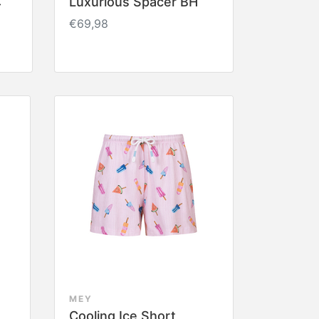
Luxurious Spacer BH
-
€69,98
MEY
Cooling Ice Short