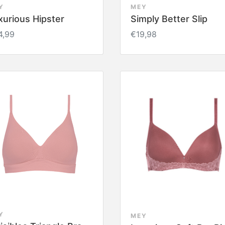
Y
MEY
xurious Hipster
Simply Better Slip
4,99
€19,98
Y
MEY