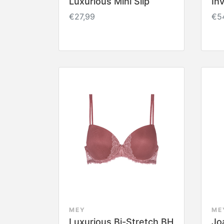
Luxurious Mini Slip
Inv
€27,99
€5
MEY
ME
Luxurious Bi-Stretch BH
Jo