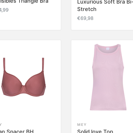
isibles Triangle Bra
Luxurious Soft Bra Bi
Stretch
4,99
€69,98
Y
MEY
an Spacer BH
Solid love Top